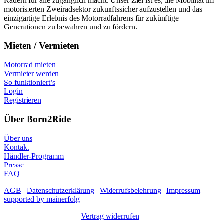
Rädern für alle zugänglich macht. Unser Ziel ist es, die Mobilität im
motorisierten Zweiradsektor zukunftssicher aufzustellen und das
einzigartige Erlebnis des Motorradfahrens für zukünftige
Generationen zu bewahren und zu fördern.
Mieten / Vermieten
Motorrad mieten
Vermieter werden
So funktioniert’s
Login
Registrieren
Über Born2Ride
Über uns
Kontakt
Händler-Programm
Presse
FAQ
AGB
|
Datenschutzerklärung
|
Widerrufsbelehrung
|
Impressum
|
supported by mainerfolg
Vertrag widerrufen