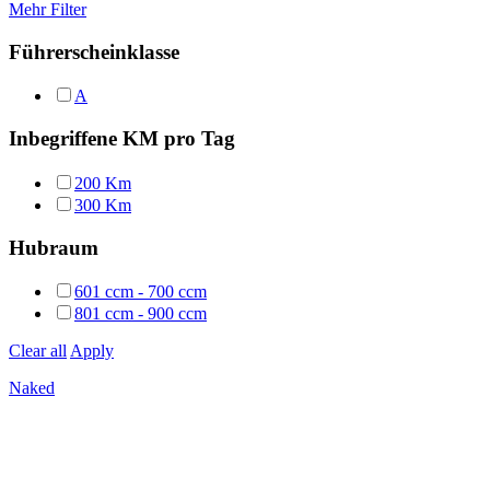
Mehr Filter
Führerscheinklasse
A
Inbegriffene KM pro Tag
200 Km
300 Km
Hubraum
601 ccm - 700 ccm
801 ccm - 900 ccm
Clear all
Apply
Naked