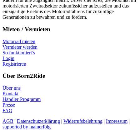
Rädern für alle zugänglich macht. Unser Ziel ist es, die Mobilität im
motorisierten Zweiradsektor zukunftssicher aufzustellen und das
einzigartige Erlebnis des Motorradfahrens für zukünftige
Generationen zu bewahren und zu fördern.
Mieten / Vermieten
Motorrad mieten
Vermieter werden
So funktioniert’s
Login
Registrieren
Über Born2Ride
Über uns
Kontakt
Händler-Programm
Presse
FAQ
AGB
|
Datenschutzerklärung
|
Widerrufsbelehrung
|
Impressum
|
supported by mainerfolg