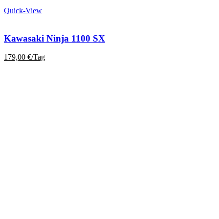
Quick-View
Kawasaki Ninja 1100 SX
179,00
€
/Tag