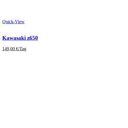
Quick-View
Kawasaki z650
149,00
€
/Tag