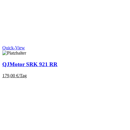
Quick-View
QJMotor SRK 921 RR
179,00
€
/Tag