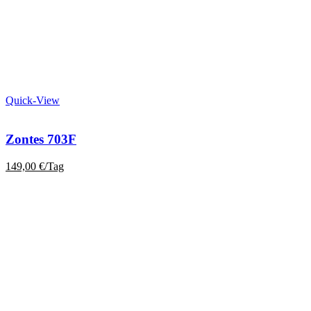
Quick-View
Zontes 703F
149,00
€
/Tag