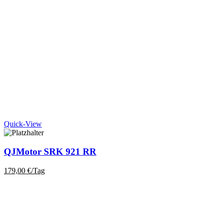
Quick-View
QJMotor SRK 921 RR
179,00
€
/Tag