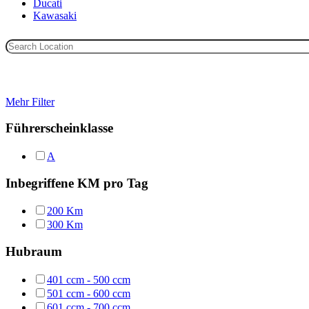
Ducati
Kawasaki
Mehr Filter
Führerscheinklasse
A
Inbegriffene KM pro Tag
200 Km
300 Km
Hubraum
401 ccm - 500 ccm
501 ccm - 600 ccm
601 ccm - 700 ccm